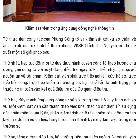
Kiểm sát viên trong ứng dụng công nghệ thông tin
Từ thực tiễn công tác của Phòng Công tố và kiểm sát xét xử sơ thẩm về
án an ninh, ma túy, kinh tế, tham nhũng, VKSND tỉnh Thái Nguyên, có thể đề
xuất một số giải pháp sau:
Thứ nhất, tiếp tục đổi mới tư duy thực hành quyền công tố theo hướng chủ
động, gắn công tố với hoạt động điều tra ngay từ khi tiếp nhận, giải quyết
nguồn tin về tội phạm. Kiểm sát viên phải trực tiếp nghiên cứu hồ sơ, trực
tiếp hỏi cung, trực tiếp kiểm tra chứng cứ, hạn chế tối đa tình trạng phụ
thuộc hoàn toàn vào kết quả điều tra của Cơ quan điều tra.
Thứ hai, đẩy mạnh ứng dụng công nghệ số trong toàn bộ quy trình nghiệp
vụ. Mỗi Kiểm sát viên cần thành thạo việc khai thác hồ sơ điện tử, sử dụng
các phần mềm quản lý án, phần mềm trình chiếu tại phiên tòa, công cụ tìm
kiếm và đối chiếu dữ liệu, từng bước hình thành kỹ năng làm việc trong môi
trường số.
Thứ ba, tăng cường đào tạo, bồi dưỡng kiến thức liên ngành. Ngoài chuyên