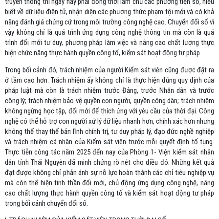
truyền thống thì ngày nay phải đồng thời làm chủ các phương tiện số, hiểu
biết về dữ liệu điện tử, nhận diện các phương thức phạm tội mới và có khả
năng đánh giá chứng cứ trong môi trường công nghệ cao. Chuyển đổi số vì
vậy không chỉ là quá trình ứng dụng công nghệ thông tin mà còn là quá
trình đổi mới tư duy, phương pháp làm việc và nâng cao chất lượng thực
hiện chức năng thực hành quyền công tố, kiểm sát hoạt động tư pháp.
Trong bối cảnh đó, trách nhiệm của người Kiểm sát viên cũng được đặt ra
ở tầm cao hơn. Trách nhiệm ấy không chỉ là thực hiện đúng quy định của
pháp luật mà còn là trách nhiệm trước Đảng, trước Nhân dân và trước
công lý; trách nhiệm bảo vệ quyền con người, quyền công dân; trách nhiệm
không ngừng học tập, đổi mới để thích ứng với yêu cầu của thời đại. Công
nghệ có thể hỗ trợ con người xử lý dữ liệu nhanh hơn, chính xác hơn nhưng
không thể thay thế bản lĩnh chính trị, tư duy pháp lý, đạo đức nghề nghiệp
và trách nhiệm cá nhân của Kiểm sát viên trước mỗi quyết định tố tụng.
Thực tiễn công tác năm 2025 đến nay của Phòng 1- Viện kiểm sát nhân
dân tỉnh Thái Nguyên đã minh chứng rõ nét cho điều đó. Những kết quả
đạt được không chỉ phản ánh sự nỗ lực hoàn thành các chỉ tiêu nghiệp vụ
mà còn thể hiện tinh thần đổi mới, chủ động ứng dụng công nghệ, nâng
cao chất lượng thực hành quyền công tố và kiểm sát hoạt động tư pháp
trong bối cảnh chuyển đổi số.