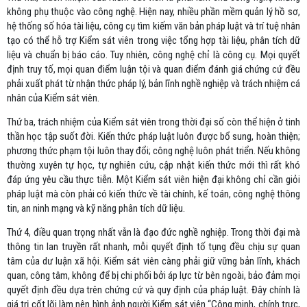
không phụ thuộc vào công nghệ. Hiện nay, nhiều phần mềm quản lý hồ sơ,
hệ thống số hóa tài liệu, công cụ tìm kiếm văn bản pháp luật và trí tuệ nhân
tạo có thể hỗ trợ Kiểm sát viên trong việc tổng hợp tài liệu, phân tích dữ
liệu và chuẩn bị báo cáo. Tuy nhiên, công nghệ chỉ là công cụ. Mọi quyết
định truy tố, mọi quan điểm luận tội và quan điểm đánh giá chứng cứ đều
phải xuất phát từ nhận thức pháp lý, bản lĩnh nghề nghiệp và trách nhiệm cá
nhân của Kiểm sát viên.
Thứ ba, trách nhiệm của Kiểm sát viên trong thời đại số còn thể hiện ở tinh
thần học tập suốt đời. Kiến thức pháp luật luôn được bổ sung, hoàn thiện;
phương thức phạm tội luôn thay đổi; công nghệ luôn phát triển. Nếu không
thường xuyên tự học, tự nghiên cứu, cập nhật kiến thức mới thì rất khó
đáp ứng yêu cầu thực tiễn. Một Kiểm sát viên hiện đại không chỉ cần giỏi
pháp luật mà còn phải có kiến thức về tài chính, kế toán, công nghệ thông
tin, an ninh mạng và kỹ năng phân tích dữ liệu.
Thứ 4, điều quan trọng nhất vẫn là đạo đức nghề nghiệp. Trong thời đại mà
thông tin lan truyền rất nhanh, mỗi quyết định tố tụng đều chịu sự quan
tâm của dư luận xã hội. Kiểm sát viên càng phải giữ vững bản lĩnh, khách
quan, công tâm, không để bị chi phối bởi áp lực từ bên ngoài, bảo đảm mọi
quyết định đều dựa trên chứng cứ và quy định của pháp luật. Đây chính là
giá trị cốt lõi làm nên hình ảnh người Kiểm sát viên “Công minh, chính trực,