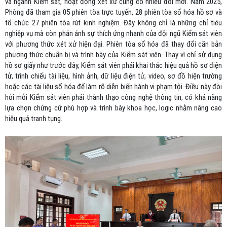
và ngành Kiểm sát, hoạt động xét xử cũng có nhiều đổi mới. Năm 2025,
Phòng đã tham gia 05 phiên tòa trực tuyến, 28 phiên tòa số hóa hồ sơ và
tổ chức 27 phiên tòa rút kinh nghiệm. Đây không chỉ là những chỉ tiêu
nghiệp vụ mà còn phản ánh sự thích ứng nhanh của đội ngũ Kiểm sát viên
với phương thức xét xử hiện đại. Phiên tòa số hóa đã thay đổi căn bản
phương thức chuẩn bị và trình bày của Kiểm sát viên. Thay vì chỉ sử dụng
hồ sơ giấy như trước đây, Kiểm sát viên phải khai thác hiệu quả hồ sơ điện
tử, trình chiếu tài liệu, hình ảnh, dữ liệu điện tử, video, sơ đồ hiện trường
hoặc các tài liệu số hóa để làm rõ diễn biến hành vi phạm tội. Điều này đòi
hỏi mỗi Kiểm sát viên phải thành thạo công nghệ thông tin, có khả năng
lựa chọn chứng cứ phù hợp và trình bày khoa học, logic nhằm nâng cao
hiệu quả tranh tụng.