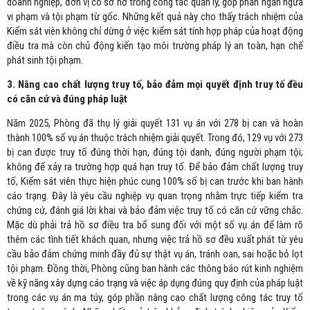
doanh nghiệp, đơn vị có sơ hở trong công tác quản lý, góp phần ngăn ngừa
vi phạm và tội phạm từ gốc. Những kết quả này cho thấy trách nhiệm của
Kiểm sát viên không chỉ dừng ở việc kiểm sát tính hợp pháp của hoạt động
điều tra mà còn chủ động kiến tạo môi trường pháp lý an toàn, hạn chế
phát sinh tội phạm.
3. Nâng cao chất lượng truy tố, bảo đảm mọi quyết định truy tố đều
có căn cứ và đúng pháp luật
Năm 2025, Phòng đã thụ lý giải quyết 131 vụ án với 278 bị can và hoàn
thành 100% số vụ án thuộc trách nhiệm giải quyết. Trong đó, 129 vụ với 273
bị can được truy tố đúng thời hạn, đúng tội danh, đúng người phạm tội;
không để xảy ra trường hợp quá hạn truy tố. Để bảo đảm chất lượng truy
tố, Kiểm sát viên thực hiện phúc cung 100% số bị can trước khi ban hành
cáo trạng. Đây là yêu cầu nghiệp vụ quan trọng nhằm trực tiếp kiểm tra
chứng cứ, đánh giá lời khai và bảo đảm việc truy tố có căn cứ vững chắc.
Mặc dù phải trả hồ sơ điều tra bổ sung đối với một số vụ án để làm rõ
thêm các tình tiết khách quan, nhưng việc trả hồ sơ đều xuất phát từ yêu
cầu bảo đảm chứng minh đầy đủ sự thật vụ án, tránh oan, sai hoặc bỏ lọt
tội phạm. Đồng thời, Phòng cũng ban hành các thông báo rút kinh nghiệm
về kỹ năng xây dựng cáo trạng và việc áp dụng đúng quy định của pháp luật
trong các vụ án ma túy, góp phần nâng cao chất lượng công tác truy tố