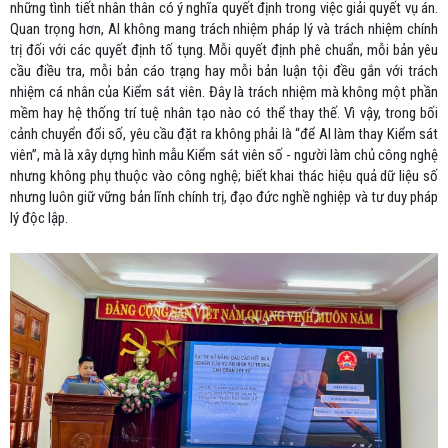
những tình tiết nhân thân có ý nghĩa quyết định trong việc giải quyết vụ án.
Quan trọng hơn, AI không mang trách nhiệm pháp lý và trách nhiệm chính
trị đối với các quyết định tố tụng. Mỗi quyết định phê chuẩn, mỗi bản yêu
cầu điều tra, mỗi bản cáo trạng hay mỗi bản luận tội đều gắn với trách
nhiệm cá nhân của Kiểm sát viên. Đây là trách nhiệm mà không một phần
mềm hay hệ thống trí tuệ nhân tạo nào có thể thay thế. Vì vậy, trong bối
cảnh chuyển đổi số, yêu cầu đặt ra không phải là “để AI làm thay Kiểm sát
viên”, mà là xây dựng hình mẫu Kiểm sát viên số - người làm chủ công nghệ
nhưng không phụ thuộc vào công nghệ; biết khai thác hiệu quả dữ liệu số
nhưng luôn giữ vững bản lĩnh chính trị, đạo đức nghề nghiệp và tư duy pháp
lý độc lập.