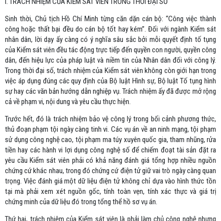
I. TRÁCH NHIỆM CỦA KIỂM SÁT VIÊN TRONG THỜI ĐẠI SỐ
Sinh thời, Chủ tịch Hồ Chí Minh từng căn dặn cán bộ: “Công việc thành
công hoặc thất bại đều do cán bộ tốt hay kém”. Đối với ngành Kiểm sát
nhân dân, lời dạy ấy càng có ý nghĩa sâu sắc bởi mỗi quyết định tố tụng
của Kiểm sát viên đều tác động trực tiếp đến quyền con người, quyền công
dân, đến hiệu lực của pháp luật và niềm tin của Nhân dân đối với công lý.
Trong thời đại số, trách nhiệm của Kiểm sát viên không còn giới hạn trong
việc áp dụng đúng các quy định của Bộ luật Hình sự, Bộ luật Tố tụng hình
sự hay các văn bản hướng dẫn nghiệp vụ. Trách nhiệm ấy đã được mở rộng
cả về phạm vi, nội dung và yêu cầu thực hiện.
Trước hết, đó là trách nhiệm bảo vệ công lý trong bối cảnh phương thức,
thủ đoạn phạm tội ngày càng tinh vi. Các vụ án về an ninh mạng, tội phạm
sử dụng công nghệ cao, tội phạm ma túy xuyên quốc gia, tham nhũng, rửa
tiền hay các hành vi lợi dụng công nghệ số để chiếm đoạt tài sản đặt ra
yêu cầu Kiểm sát viên phải có khả năng đánh giá tổng hợp nhiều nguồn
chứng cứ khác nhau, trong đó chứng cứ điện tử giữ vai trò ngày càng quan
trọng. Việc đánh giá một dữ liệu điện tử không chỉ dựa vào hình thức tồn
tại mà phải xem xét nguồn gốc, tính toàn vẹn, tính xác thực và giá trị
chứng minh của dữ liệu đó trong tổng thể hồ sơ vụ án.
Thứ hai, trách nhiệm của Kiểm sát viên là phải làm chủ công nghệ nhưng