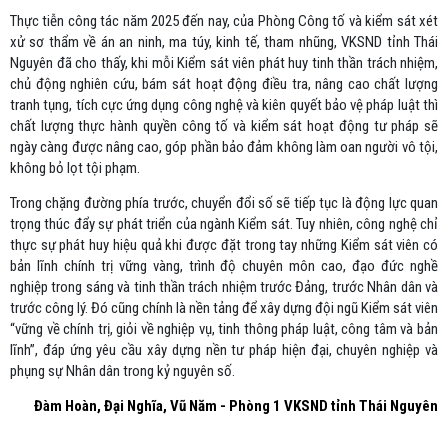
Thực tiễn công tác năm 2025 đến nay, của Phòng Công tố và kiểm sát xét
xử sơ thẩm về án an ninh, ma túy, kinh tế, tham nhũng, VKSND tỉnh Thái
Nguyên đã cho thấy, khi mỗi Kiểm sát viên phát huy tinh thần trách nhiệm,
chủ động nghiên cứu, bám sát hoạt động điều tra, nâng cao chất lượng
tranh tụng, tích cực ứng dụng công nghệ và kiên quyết bảo vệ pháp luật thì
chất lượng thực hành quyền công tố và kiểm sát hoạt động tư pháp sẽ
ngày càng được nâng cao, góp phần bảo đảm không làm oan người vô tội,
không bỏ lọt tội phạm.
Trong chặng đường phía trước, chuyển đổi số sẽ tiếp tục là động lực quan
trọng thúc đẩy sự phát triển của ngành Kiểm sát. Tuy nhiên, công nghệ chỉ
thực sự phát huy hiệu quả khi được đặt trong tay những Kiểm sát viên có
bản lĩnh chính trị vững vàng, trình độ chuyên môn cao, đạo đức nghề
nghiệp trong sáng và tinh thần trách nhiệm trước Đảng, trước Nhân dân và
trước công lý. Đó cũng chính là nền tảng để xây dựng đội ngũ Kiểm sát viên
“vững về chính trị, giỏi về nghiệp vụ, tinh thông pháp luật, công tâm và bản
lĩnh”, đáp ứng yêu cầu xây dựng nền tư pháp hiện đại, chuyên nghiệp và
phụng sự Nhân dân trong kỷ nguyên số.
Đàm Hoàn, Đại Nghĩa, Vũ Năm - Phòng 1 VKSND tỉnh Thái Nguyên