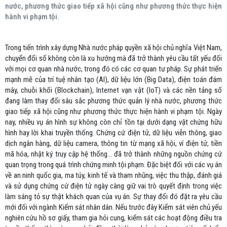
nước, phương thức giao tiếp xã hội cũng như phương thức thực hiện
hành vi phạm tội.
Trong tiến trình xây dựng Nhà nước pháp quyền xã hội chủ nghĩa Việt Nam,
chuyển đổi số không còn là xu hướng mà đã trở thành yêu cầu tất yếu đối
với mọi cơ quan nhà nước, trong đó có các cơ quan tư pháp. Sự phát triển
mạnh mẽ của trí tuệ nhân tạo (AI), dữ liệu lớn (Big Data), điện toán đám
mây, chuỗi khối (Blockchain), Internet vạn vật (IoT) và các nền tảng số
đang làm thay đổi sâu sắc phương thức quản lý nhà nước, phương thức
giao tiếp xã hội cũng như phương thức thực hiện hành vi phạm tội. Ngày
nay, nhiều vụ án hình sự không còn chỉ tồn tại dưới dạng vật chứng hữu
hình hay lời khai truyền thống. Chứng cứ điện tử, dữ liệu viễn thông, giao
dịch ngân hàng, dữ liệu camera, thông tin từ mạng xã hội, ví điện tử, tiền
mã hóa, nhật ký truy cập hệ thống… đã trở thành những nguồn chứng cứ
quan trọng trong quá trình chứng minh tội phạm. Đặc biệt đối với các vụ án
về an ninh quốc gia, ma túy, kinh tế và tham nhũng, việc thu thập, đánh giá
và sử dụng chứng cứ điện tử ngày càng giữ vai trò quyết định trong việc
làm sáng tỏ sự thật khách quan của vụ án. Sự thay đổi đó đặt ra yêu cầu
mới đối với ngành Kiểm sát nhân dân. Nếu trước đây Kiểm sát viên chủ yếu
nghiên cứu hồ sơ giấy, tham gia hỏi cung, kiểm sát các hoạt động điều tra