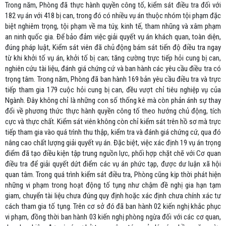
Trong năm, Phòng đã thực hành quyền công tố, kiểm sát điều tra đối với
182 vụ án với 418 bị can, trong đó có nhiều vụ án thuộc nhóm tội phạm đặc
biệt nghiêm trọng, tội phạm về ma túy, kinh tế, tham nhũng và xâm phạm
an ninh quốc gia. Để bảo đảm việc giải quyết vụ án khách quan, toàn diện,
đúng pháp luật, Kiểm sát viên đã chủ động bám sát tiến độ điều tra ngay
từ khi khởi tố vụ án, khởi tố bị can; tăng cường trực tiếp hỏi cung bị can,
nghiên cứu tài liệu, đánh giá chứng cứ và ban hành các yêu cầu điều tra có
trọng tâm. Trong năm, Phòng đã ban hành 169 bản yêu cầu điều tra và trực
tiếp tham gia 179 cuộc hỏi cung bị can, đều vượt chỉ tiêu nghiệp vụ của
Ngành. Đây không chỉ là những con số thống kê mà còn phản ánh sự thay
đổi về phương thức thực hành quyền công tố theo hướng chủ động, tích
cực và thực chất. Kiểm sát viên không còn chỉ kiểm sát trên hồ sơ mà trực
tiếp tham gia vào quá trình thu thập, kiểm tra và đánh giá chứng cứ, qua đó
nâng cao chất lượng giải quyết vụ án. Đặc biệt, việc xác định 19 vụ án trọng
điểm đã tạo điều kiện tập trung nguồn lực, phối hợp chặt chẽ với Cơ quan
điều tra để giải quyết dứt điểm các vụ án phức tạp, được dư luận xã hội
quan tâm. Trong quá trình kiểm sát điều tra, Phòng cũng kịp thời phát hiện
những vi phạm trong hoạt động tố tụng như chậm đề nghị gia hạn tạm
giam, chuyển tài liệu chưa đúng quy định hoặc xác định chưa chính xác tư
cách tham gia tố tụng. Trên cơ sở đó đã ban hành 02 kiến nghị khắc phục
vi phạm, đồng thời ban hành 03 kiến nghị phòng ngừa đối với các cơ quan,