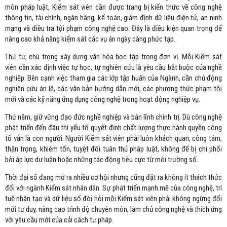
môn pháp luật, Kiểm sát viên cần được trang bị kiến thức về công nghệ
thông tin, tài chính, ngân hàng, kế toán, giám định dữ liệu điện tử, an ninh
mạng và điều tra tội phạm công nghệ cao. Đây là điều kiện quan trọng để
nâng cao khả năng kiểm sát các vụ án ngày càng phức tạp.
Thứ tư, chú trọng xây dựng văn hóa học tập trong đơn vị. Mỗi Kiểm sát
viên cần xác định việc tự học, tự nghiên cứu là yêu cầu bắt buộc của nghề
nghiệp. Bên cạnh việc tham gia các lớp tập huấn của Ngành, cần chủ động
nghiên cứu án lệ, các văn bản hướng dẫn mới, các phương thức phạm tội
mới và các kỹ năng ứng dụng công nghệ trong hoạt động nghiệp vụ.
Thứ năm, giữ vững đạo đức nghề nghiệp và bản lĩnh chính trị. Dù công nghệ
phát triển đến đâu thì yếu tố quyết định chất lượng thực hành quyền công
tố vẫn là con người. Người Kiểm sát viên phải luôn khách quan, công tâm,
thận trọng, khiêm tốn, tuyệt đối tuân thủ pháp luật, không để bị chi phối
bởi áp lực dư luận hoặc những tác động tiêu cực từ môi trường số.
Thời đại số đang mở ra nhiều cơ hội nhưng cũng đặt ra không ít thách thức
đối với ngành Kiểm sát nhân dân. Sự phát triển mạnh mẽ của công nghệ, trí
tuệ nhân tạo và dữ liệu số đòi hỏi mỗi Kiểm sát viên phải không ngừng đổi
mới tư duy, nâng cao trình độ chuyên môn, làm chủ công nghệ và thích ứng
với yêu cầu mới của cải cách tư pháp.