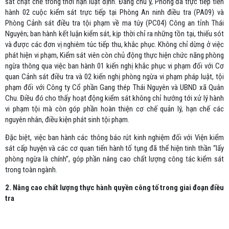
sát chặt chẽ trong thời hạn luật định. Đáng chú ý, Phòng đã trực tiếp tiến
hành 02 cuộc kiểm sát trực tiếp tại Phòng An ninh điều tra (PA09) và
Phòng Cảnh sát điều tra tội phạm về ma túy (PC04) Công an tỉnh Thái
Nguyên; ban hành kết luận kiểm sát, kịp thời chỉ ra những tồn tại, thiếu sót
và được các đơn vị nghiêm túc tiếp thu, khắc phục. Không chỉ dừng ở việc
phát hiện vi phạm, Kiểm sát viên còn chủ động thực hiện chức năng phòng
ngừa thông qua việc ban hành 01 kiến nghị khắc phục vi phạm đối với Cơ
quan Cảnh sát điều tra và 02 kiến nghị phòng ngừa vi phạm pháp luật, tội
phạm đối với Công ty Cổ phần Gang thép Thái Nguyên và UBND xã Quân
Chu. Điều đó cho thấy hoạt động kiểm sát không chỉ hướng tới xử lý hành
vi phạm tội mà còn góp phần hoàn thiện cơ chế quản lý, hạn chế các
nguyên nhân, điều kiện phát sinh tội phạm.
Đặc biệt, việc ban hành các thông báo rút kinh nghiệm đối với Viện kiểm
sát cấp huyện và các cơ quan tiến hành tố tụng đã thể hiện tinh thần “lấy
phòng ngừa là chính”, góp phần nâng cao chất lượng công tác kiểm sát
trong toàn ngành.
2. Nâng cao chất lượng thực hành quyền công tố trong giai đoạn điều
tra