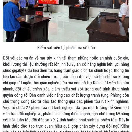
Kiểm sát viên tại phiên tòa số hóa
Đối với các vụ án về ma túy, kinh tế, tham nhũng hoặc an ninh quốc gia,
khối lượng tài liệu thường rất lớn, nhiều vụ án có hàng nghìn bút lục, hàng
chục gigabyte dữ liệu điện tử, hàng trăm giao dịch tài chính hoặc thông tin
liên lạc cần được đối chiếu. Trong bối cảnh đó, việc số hóa hồ sơ không
chỉ giúp rút ngắn thời gian nghiên cứu mà còn hỗ trợ Kiểm sát viên tra cứu
nhanh, đối chiếu chính xác, giảm thiểu sai sót trong quá trình thực hành
quyền công tố. Bên cạnh việc nâng cao chất lượng tranh tụng, Phòng còn
chú trọng công tác tự đào tạo thông qua các phiên tòa rút kinh nghiệm.
Việc tổ chức 27 phiên tòa rút kinh nghiệm đã tạo môi trường để Kiểm sát
viên trao đổi nghiệp vụ, phân tích những điểm mạnh, hạn chế trong kỹ năng
xét hỏi, luận tội, đối đáp và xử lý tình huống phát sinh tại phiên tòa. Đây là
hình thức đào tạo trực quan, hiệu quả, góp phần xây dựng đội ngũ Kiểm