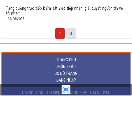
Tăng cường trực tiếp kiểm sát việc tiếp nhận, giải quyết nguồn tin về
tội phạm
23/06/2026
1
2
TRANG CHỦ
THÔNG BÁO
SƠ ĐỒ TRANG
ĐĂNG NHẬP
TRANG THÔNG TIN ĐIỆN TỬ VKSND TỈNH THÁI NGUYÊN
Cơ quan chủ quản:
Viện kiểm sát nhân dân tỉnh Thái Nguyên
Địa chỉ: Số 9, đường Cách mạng tháng 8, phường Phan Đình Phùng, tỉnh Thái
Nguyên.
Email: thukybanbientap@gmail.com | thongke.vkstn@gmail.com