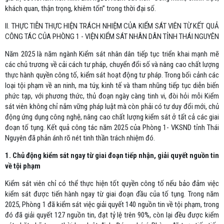
khách quan, thận trọng, khiêm tốn” trong thời đại số.
II. THỰC TIỄN THỰC HIỆN TRÁCH NHIỆM CỦA KIỂM SÁT VIÊN TỪ KẾT QUẢ
CÔNG TÁC CỦA PHÒNG 1 - VIỆN KIỂM SÁT NHÂN DÂN TỈNH THÁI NGUYÊN
Năm 2025 là năm ngành Kiểm sát nhân dân tiếp tục triển khai mạnh mẽ
các chủ trương về cải cách tư pháp, chuyển đổi số và nâng cao chất lượng
thực hành quyền công tố, kiểm sát hoạt động tư pháp. Trong bối cảnh các
loại tội phạm về an ninh, ma túy, kinh tế và tham nhũng tiếp tục diễn biến
phức tạp, với phương thức, thủ đoạn ngày càng tinh vi, đòi hỏi mỗi Kiểm
sát viên không chỉ nắm vững pháp luật mà còn phải có tư duy đổi mới, chủ
động ứng dụng công nghệ, nâng cao chất lượng kiểm sát ở tất cả các giai
đoạn tố tụng. Kết quả công tác năm 2025 của Phòng 1- VKSND tỉnh Thái
Nguyên đã phản ánh rõ nét tinh thần trách nhiệm đó.
1. Chủ động kiểm sát ngay từ giai đoạn tiếp nhận, giải quyết nguồn tin
về tội phạm
Kiểm sát viên chỉ có thể thực hiện tốt quyền công tố nếu bảo đảm việc
kiểm sát được tiến hành ngay từ giai đoạn đầu của tố tụng. Trong năm
2025, Phòng 1 đã kiểm sát việc giải quyết 140 nguồn tin về tội phạm, trong
đó đã giải quyết 127 nguồn tin, đạt tỷ lệ trên 90%, còn lại đều được kiểm