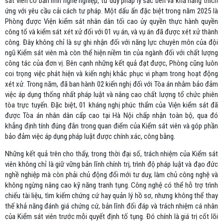
sát viên có bản lĩnh nghề nghiệp, tư duy pháp lý sắc bén và khả năng thích
ứng với yêu cầu cải cách tư pháp. Một dấu ấn đặc biệt trong năm 2025 là
Phòng được Viện kiểm sát nhân dân tối cao ủy quyền thực hành quyền
công tố và kiểm sát xét xử đối với 01 vụ án, và vụ án đã được xét xử thành
công. Đây không chỉ là sự ghi nhận đối với năng lực chuyên môn của đội
ngũ Kiểm sát viên mà còn thể hiện niềm tin của ngành đối với chất lượng
công tác của đơn vị. Bên cạnh những kết quả đạt được, Phòng cũng luôn
coi trọng việc phát hiện và kiến nghị khắc phục vi phạm trong hoạt động
xét xử. Trong năm, đã ban hành 02 kiến nghị đối với Tòa án nhằm bảo đảm
việc áp dụng thống nhất pháp luật và nâng cao chất lượng tổ chức phiên
tòa trực tuyến. Đặc biệt, 01 kháng nghị phúc thẩm của Viện kiểm sát đã
được Tòa án nhân dân cấp cao tại Hà Nội chấp nhận toàn bộ, qua đó
khẳng định tính đúng đắn trong quan điểm của Kiểm sát viên và góp phần
bảo đảm việc áp dụng pháp luật được chính xác, công bằng.
Những kết quả trên cho thấy, trong thời đại số, trách nhiệm của Kiểm sát
viên không chỉ là giữ vững bản lĩnh chính trị, trình độ pháp luật và đạo đức
nghề nghiệp mà còn phải chủ động đổi mới tư duy, làm chủ công nghệ và
không ngừng nâng cao kỹ năng tranh tụng. Công nghệ có thể hỗ trợ trình
chiếu tài liệu, tìm kiếm chứng cứ hay quản lý hồ sơ, nhưng không thể thay
thế khả năng đánh giá chứng cứ, bản lĩnh đối đáp và trách nhiệm cá nhân
của Kiểm sát viên trước mỗi quyết định tố tụng. Đó chính là giá trị cốt lõi