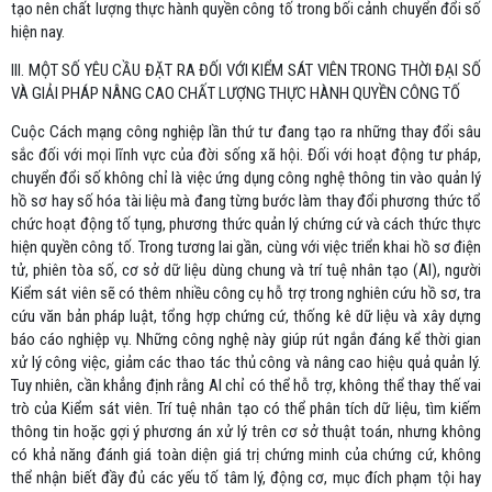
tạo nên chất lượng thực hành quyền công tố trong bối cảnh chuyển đổi số
hiện nay.
III. MỘT SỐ YÊU CẦU ĐẶT RA ĐỐI VỚI KIỂM SÁT VIÊN TRONG THỜI ĐẠI SỐ
VÀ GIẢI PHÁP NÂNG CAO CHẤT LƯỢNG THỰC HÀNH QUYỀN CÔNG TỐ
Cuộc Cách mạng công nghiệp lần thứ tư đang tạo ra những thay đổi sâu
sắc đối với mọi lĩnh vực của đời sống xã hội. Đối với hoạt động tư pháp,
chuyển đổi số không chỉ là việc ứng dụng công nghệ thông tin vào quản lý
hồ sơ hay số hóa tài liệu mà đang từng bước làm thay đổi phương thức tổ
chức hoạt động tố tụng, phương thức quản lý chứng cứ và cách thức thực
hiện quyền công tố. Trong tương lai gần, cùng với việc triển khai hồ sơ điện
tử, phiên tòa số, cơ sở dữ liệu dùng chung và trí tuệ nhân tạo (AI), người
Kiểm sát viên sẽ có thêm nhiều công cụ hỗ trợ trong nghiên cứu hồ sơ, tra
cứu văn bản pháp luật, tổng hợp chứng cứ, thống kê dữ liệu và xây dựng
báo cáo nghiệp vụ. Những công nghệ này giúp rút ngắn đáng kể thời gian
xử lý công việc, giảm các thao tác thủ công và nâng cao hiệu quả quản lý.
Tuy nhiên, cần khẳng định rằng AI chỉ có thể hỗ trợ, không thể thay thế vai
trò của Kiểm sát viên. Trí tuệ nhân tạo có thể phân tích dữ liệu, tìm kiếm
thông tin hoặc gợi ý phương án xử lý trên cơ sở thuật toán, nhưng không
có khả năng đánh giá toàn diện giá trị chứng minh của chứng cứ, không
thể nhận biết đầy đủ các yếu tố tâm lý, động cơ, mục đích phạm tội hay