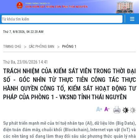
Thứ 7, 8/8/2026, 04:22:21 AM
TRANG CHỦ
CÁC PHÒNG BAN
PHÒNG 1
Thứ Ba, 23/06/2026 14:41
TRÁCH NHIỆM CỦA KIỂM SÁT VIÊN TRONG THỜI ĐẠI
SỐ - GÓC NHÌN TỪ THỰC TIỄN CÔNG TÁC THỰC
HÀNH QUYỀN CÔNG TỐ, KIỂM SÁT HOẠT ĐỘNG TƯ
PHÁP CỦA PHÒNG 1 - VKSND TỈNH THÁI NGUYÊN
Sự phát triển mạnh mẽ của trí tuệ nhân tạo (AI), dữ liệu lớn (Big Data),
điện toán đám mây, chuỗi khối (Blockchain), Internet vạn vật (IoT) và
các nền tảng số đang làm thay đổi sâu sắc phương thức quản lý nhà