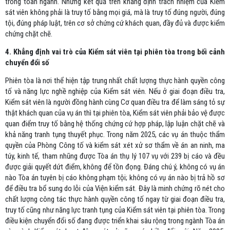
trong toàn ngành. Những kết quả trên khẳng định trách nhiệm của Kiểm
sát viên không phải là truy tố bằng mọi giá, mà là truy tố đúng người, đúng
tội, đúng pháp luật, trên cơ sở chứng cứ khách quan, đầy đủ và được kiểm
chứng chặt chẽ.
4. Khẳng định vai trò của Kiểm sát viên tại phiên tòa trong bối cảnh
chuyển đổi số
Phiên tòa là nơi thể hiện tập trung nhất chất lượng thực hành quyền công
tố và năng lực nghề nghiệp của Kiểm sát viên. Nếu ở giai đoạn điều tra,
Kiểm sát viên là người đồng hành cùng Cơ quan điều tra để làm sáng tỏ sự
thật khách quan của vụ án thì tại phiên tòa, Kiểm sát viên phải bảo vệ được
quan điểm truy tố bằng hệ thống chứng cứ hợp pháp, lập luận chặt chẽ và
khả năng tranh tụng thuyết phục. Trong năm 2025, các vụ án thuộc thẩm
quyền của Phòng Công tố và kiểm sát xét xử sơ thẩm về án an ninh, ma
túy, kinh tế, tham nhũng được Tòa án thụ lý 107 vụ với 239 bị cáo và đều
được giải quyết dứt điểm, không để tồn đọng. Đáng chú ý, không có vụ án
nào Tòa án tuyên bị cáo không phạm tội; không có vụ án nào bị trả hồ sơ
để điều tra bổ sung do lỗi của Viện kiểm sát. Đây là minh chứng rõ nét cho
chất lượng công tác thực hành quyền công tố ngay từ giai đoạn điều tra,
truy tố cũng như năng lực tranh tụng của Kiểm sát viên tại phiên tòa. Trong
điều kiện chuyển đổi số đang được triển khai sâu rộng trong ngành Tòa án