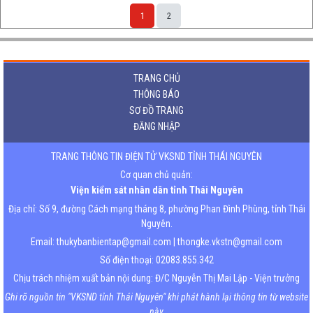
1
2
TRANG CHỦ
THÔNG BÁO
SƠ ĐỒ TRANG
ĐĂNG NHẬP
TRANG THÔNG TIN ĐIỆN TỬ VKSND TỈNH THÁI NGUYÊN
Cơ quan chủ quản:
Viện kiểm sát nhân dân tỉnh Thái Nguyên
Địa chỉ: Số 9, đường Cách mạng tháng 8, phường Phan Đình Phùng, tỉnh Thái
Nguyên.
Email: thukybanbientap@gmail.com | thongke.vkstn@gmail.com
Số điện thoại: 02083.855.342
Chịu trách nhiệm xuất bản nội dung: Đ/C Nguyễn Thị Mai Lập - Viện trưởng
Ghi rõ nguồn tin "VKSND tỉnh Thái Nguyên" khi phát hành lại thông tin từ website
này