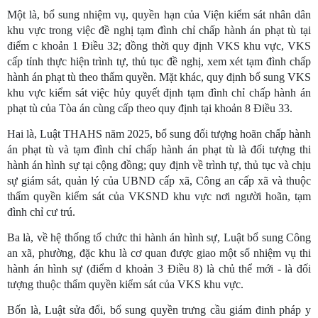
Một là, bổ sung nhiệm vụ, quyền hạn của Viện kiểm sát nhân dân
khu vực trong việc đề nghị tạm đình chỉ chấp hành án phạt tù tại
điểm c khoản 1 Điều 32; đồng thời quy định VKS khu vực, VKS
cấp tỉnh thực hiện trình tự, thủ tục đề nghị, xem xét tạm đình chấp
hành án phạt tù theo thẩm quyền. Mặt khác, quy định bổ sung VKS
khu vực kiểm sát việc hủy quyết định tạm đình chỉ chấp hành án
phạt tù của Tòa án cùng cấp theo quy định tại khoản 8 Điều 33.
Hai là, Luật THAHS năm 2025, bổ sung đối tượng hoãn chấp hành
án phạt tù và tạm đình chỉ chấp hành án phạt tù là đối tượng thi
hành án hình sự tại cộng đồng; quy định về trình tự, thủ tục và chịu
sự giám sát, quản lý của UBND cấp xã, Công an cấp xã và thuộc
thẩm quyền kiểm sát của VKSND khu vực nơi người hoãn, tạm
đình chỉ cư trú.
Ba là, về hệ thống tổ chức thi hành án hình sự, Luật bổ sung Công
an xã, phường, đặc khu là cơ quan được giao một số nhiệm vụ thi
hành án hình sự (điểm d khoản 3 Điều 8) là chủ thể mới - là đối
tượng thuộc thẩm quyền kiểm sát của VKS khu vực.
Bốn là, Luật sửa đổi, bổ sung quyền trưng cầu giám đinh pháp y