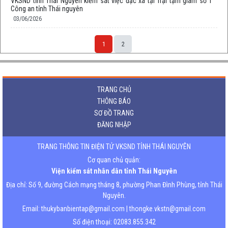
VKSND tỉnh Thái Nguyên kiểm sát việc đặc xá tại Trại tạm giam số 1
Công an tỉnh Thái nguyên
03/06/2026
1
2
TRANG CHỦ
THÔNG BÁO
SƠ ĐỒ TRANG
ĐĂNG NHẬP
TRANG THÔNG TIN ĐIỆN TỬ VKSND TỈNH THÁI NGUYÊN
Cơ quan chủ quản:
Viện kiểm sát nhân dân tỉnh Thái Nguyên
Địa chỉ: Số 9, đường Cách mạng tháng 8, phường Phan Đình Phùng, tỉnh Thái
Nguyên.
Email: thukybanbientap@gmail.com | thongke.vkstn@gmail.com
Số điện thoại: 02083.855.342