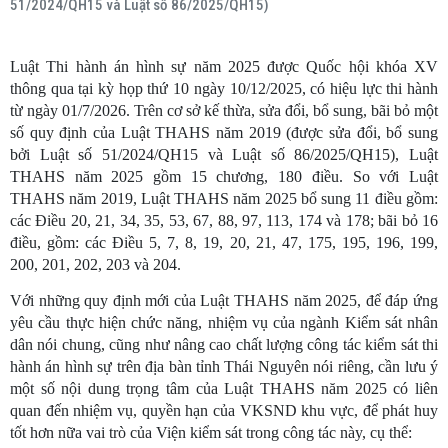
51/2024/QH15 và Luật số 86/2025/QH15)
Luật Thi hành án hình sự năm 2025 được Quốc hội khóa XV
thông qua tại kỳ họp thứ 10 ngày 10/12/2025, có hiệu lực thi hành
từ ngày 01/7/2026. Trên cơ sở kế thừa, sửa đổi, bổ sung, bãi bỏ một
số quy định của Luật THAHS năm 2019 (được sửa đổi, bổ sung
bởi Luật số 51/2024/QH15 và Luật số 86/2025/QH15), Luật
THAHS năm 2025 gồm 15 chương, 180 điều. So với Luật
THAHS năm 2019, Luật THAHS năm 2025 bổ sung 11 điều gồm:
các Điều 20, 21, 34, 35, 53, 67, 88, 97, 113, 174 và 178; bãi bỏ 16
điều, gồm: các Điều 5, 7, 8, 19, 20, 21, 47, 175, 195, 196, 199,
200, 201, 202, 203 và 204.
Với những quy định mới của Luật THAHS năm 2025, để đáp ứng
yêu cầu thực hiện chức năng, nhiệm vụ của ngành Kiểm sát nhân
dân nói chung, cũng như nâng cao chất lượng công tác kiểm sát thi
hành án hình sự trên địa bàn tỉnh Thái Nguyên nói riêng, cần lưu ý
một số nội dung trọng tâm của Luật THAHS năm 2025 có liên
quan đến nhiệm vụ, quyền hạn của VKSND khu vực, để phát huy
tốt hơn nữa vai trò của Viện kiểm sát trong công tác này, cụ thể: