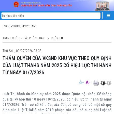
Thứ 5, 6/8/2026, 01:52:11 AM
TRANG CHỦ
CÁC PHÒNG BAN
PHÒNG 8
Thứ Sáu, 03/07/2026 08:38
THẨM QUYỀN CỦA VKSND KHU VỰC THEO QUY ĐỊNH
CỦA LUẬT THAHS NĂM 2025 CÓ HIỆU LỰC THI HÀNH
TỪ NGÀY 01/7/2026
Luật Thi hành án hình sự năm 2025 được Quốc hội khóa XV thông
qua tại kỳ họp thứ 10 ngày 10/12/2025, có hiệu lực thi hành từ ngày
01/7/2026. Trên cơ sở kế thừa, sửa đổi, bổ sung, bãi bỏ một số quy
định của Luật THAHS năm 2019 (được sửa đổi, bổ sung bởi Luật số