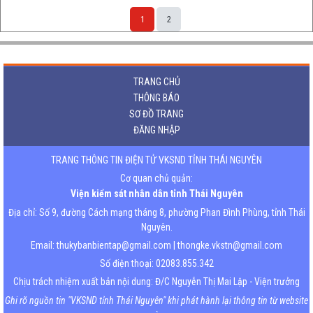
1
2
TRANG CHỦ
THÔNG BÁO
SƠ ĐỒ TRANG
ĐĂNG NHẬP
TRANG THÔNG TIN ĐIỆN TỬ VKSND TỈNH THÁI NGUYÊN
Cơ quan chủ quản:
Viện kiểm sát nhân dân tỉnh Thái Nguyên
Địa chỉ: Số 9, đường Cách mạng tháng 8, phường Phan Đình Phùng, tỉnh Thái
Nguyên.
Email: thukybanbientap@gmail.com | thongke.vkstn@gmail.com
Số điện thoại: 02083.855.342
Chịu trách nhiệm xuất bản nội dung: Đ/C Nguyễn Thị Mai Lập - Viện trưởng
Ghi rõ nguồn tin "VKSND tỉnh Thái Nguyên" khi phát hành lại thông tin từ website