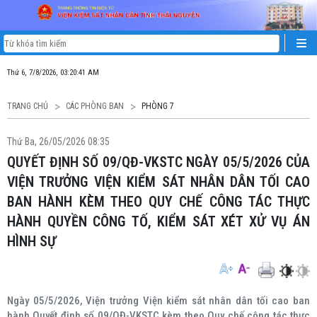
Thứ 6, 7/8/2026, 03:20:41 AM
TRANG CHỦ
CÁC PHÒNG BAN
PHÒNG 7
Thứ Ba, 26/05/2026 08:35
QUYẾT ĐỊNH SỐ 09/QĐ-VKSTC NGÀY 05/5/2026 CỦA
VIỆN TRƯỞNG VIỆN KIỂM SÁT NHÂN DÂN TỐI CAO
BAN HÀNH KÈM THEO QUY CHẾ CÔNG TÁC THỰC
HÀNH QUYỀN CÔNG TỐ, KIỂM SÁT XÉT XỬ VỤ ÁN
HÌNH SỰ
Ngày 05/5/2026, Viện trưởng Viện kiểm sát nhân dân tối cao ban
hành Quyết định số 09/QĐ-VKSTC kèm theo Quy chế công tác thực