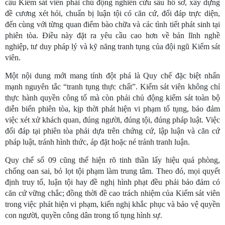
cầu Kiểm sát viên phải chủ động nghiên cứu sâu hồ sơ, xây dựng
đề cương xét hỏi, chuẩn bị luận tội có căn cứ, đối đáp trực diện,
đến cùng với từng quan điểm bào chữa và các tình tiết phát sinh tại
phiên tòa. Điều này đặt ra yêu cầu cao hơn về bản lĩnh nghề
nghiệp, tư duy pháp lý và kỹ năng tranh tụng của đội ngũ Kiểm sát
viên.
Một nội dung mới mang tính đột phá là Quy chế đặc biệt nhấn
mạnh nguyên tắc “tranh tụng thực chất”. Kiểm sát viên không chỉ
thực hành quyền công tố mà còn phải chủ động kiểm sát toàn bộ
diễn biến phiên tòa, kịp thời phát hiện vi phạm tố tụng, bảo đảm
việc xét xử khách quan, đúng người, đúng tội, đúng pháp luật. Việc
đối đáp tại phiên tòa phải dựa trên chứng cứ, lập luận và căn cứ
pháp luật, tránh hình thức, áp đặt hoặc né tránh tranh luận.
Quy chế số 09 cũng thể hiện rõ tinh thần lấy hiệu quả phòng,
chống oan sai, bỏ lọt tội phạm làm trung tâm. Theo đó, mọi quyết
định truy tố, luận tội hay đề nghị hình phạt đều phải bảo đảm có
căn cứ vững chắc; đồng thời đề cao trách nhiệm của Kiểm sát viên
trong việc phát hiện vi phạm, kiến nghị khắc phục và bảo vệ quyền
con người, quyền công dân trong tố tụng hình sự.