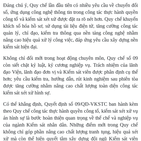
Đáng chú ý, Quy chế lần đầu tiên có nhiều yêu cầu về chuyển đổi
số, ứng dụng công nghệ thông tin trong công tác thực hành quyền
công tố và kiểm sát xét xử được đặt ra rõ nét hơn. Quy chế khuyến
khích số hóa hồ sơ, sử dụng tài liệu điện tử, tăng cường công tác
quản lý, chỉ đạo, kiểm tra thông qua nền tảng công nghệ nhằm
nâng cao hiệu quả xử lý công việc, đáp ứng yêu cầu xây dựng nền
kiểm sát hiện đại.
Không chỉ đổi mới trong hoạt động chuyên môn, Quy chế số 09
còn siết chặt kỷ luật, kỷ cương nghiệp vụ. Trách nhiệm của lãnh
đạo Viện, lãnh đạo đơn vị và Kiểm sát viên được phân định cụ thể
hơn; yêu cầu kiểm tra, hướng dẫn, rút kinh nghiệm sau phiên tòa
được tăng cường nhằm nâng cao chất lượng toàn diện công tác
kiểm sát xét xử hình sự.
Có thể khẳng định, Quyết định số 09/QĐ-VKSTC ban hành kèm
theo Quy chế công tác thực hành quyền công tố, kiểm sát xét xử vụ
án hình sự là bước hoàn thiện quan trọng về thể chế và nghiệp vụ
của ngành Kiểm sát nhân dân. Những điểm mới trong Quy chế
không chỉ góp phần nâng cao chất lượng tranh tụng, hiệu quả xét
xử mà còn thể hiện quyết tâm xây dựng đội ngũ Kiểm sát viên