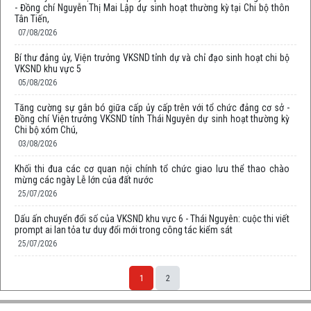
- Đồng chí Nguyễn Thị Mai Lập dự sinh hoạt thường kỳ tại Chi bộ thôn
Tân Tiến,
07/08/2026
Bí thư đảng ủy, Viện trưởng VKSND tỉnh dự và chỉ đạo sinh hoạt chi bộ
VKSND khu vực 5
05/08/2026
Tăng cường sự gắn bó giữa cấp ủy cấp trên với tổ chức đảng cơ sở -
Đồng chí Viện trưởng VKSND tỉnh Thái Nguyên dự sinh hoạt thường kỳ
Chi bộ xóm Chú,
03/08/2026
Khối thi đua các cơ quan nội chính tổ chức giao lưu thể thao chào
mừng các ngày Lễ lớn của đất nước
25/07/2026
Dấu ấn chuyển đổi số của VKSND khu vực 6 - Thái Nguyên: cuộc thi viết
prompt ai lan tỏa tư duy đổi mới trong công tác kiểm sát
25/07/2026
1
2