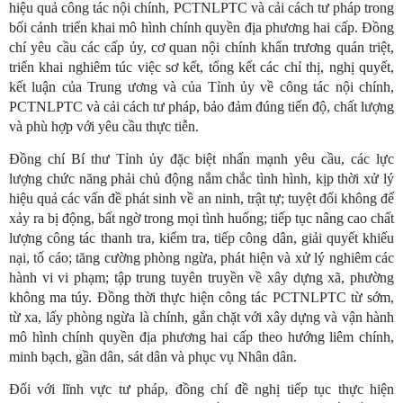
hiệu quả công tác nội chính, PCTNLPTC và cải cách tư pháp trong
bối cảnh triển khai mô hình chính quyền địa phương hai cấp. Đồng
chí yêu cầu các cấp ủy, cơ quan nội chính khẩn trương quán triệt,
triển khai nghiêm túc việc sơ kết, tổng kết các chỉ thị, nghị quyết,
kết luận của Trung ương và của Tỉnh ủy về công tác nội chính,
PCTNLPTC và cải cách tư pháp, bảo đảm đúng tiến độ, chất lượng
và phù hợp với yêu cầu thực tiễn.
Đồng chí Bí thư Tỉnh ủy đặc biệt nhấn mạnh yêu cầu, các lực
lượng chức năng phải chủ động nắm chắc tình hình, kịp thời xử lý
hiệu quả các vấn đề phát sinh về an ninh, trật tự; tuyệt đối không để
xảy ra bị động, bất ngờ trong mọi tình huống; tiếp tục nâng cao chất
lượng công tác thanh tra, kiểm tra, tiếp công dân, giải quyết khiếu
nại, tố cáo; tăng cường phòng ngừa, phát hiện và xử lý nghiêm các
hành vi vi phạm; tập trung tuyên truyền về xây dựng xã, phường
không ma túy. Đồng thời thực hiện công tác PCTNLPTC từ sớm,
từ xa, lấy phòng ngừa là chính, gắn chặt với xây dựng và vận hành
mô hình chính quyền địa phương hai cấp theo hướng liêm chính,
minh bạch, gần dân, sát dân và phục vụ Nhân dân.
Đối với lĩnh vực tư pháp, đồng chí đề nghị tiếp tục thực hiện