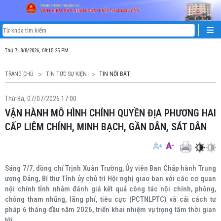
Thứ 7, 8/8/2026, 08:15:26 PM
TRANG CHỦ
TIN TỨC SỰ KIỆN
TIN NỔI BẬT
Thứ Ba, 07/07/2026 17:00
VẬN HÀNH MÔ HÌNH CHÍNH QUYỀN ĐỊA PHƯƠNG HAI
CẤP LIÊM CHÍNH, MINH BẠCH, GẦN DÂN, SÁT DÂN
Sáng 7/7, đồng chí Trịnh Xuân Trường, Ủy viên Ban Chấp hành Trung
ương Đảng, Bí thư Tỉnh ủy chủ trì Hội nghị giao ban với các cơ quan
nội chính tỉnh nhằm đánh giá kết quả công tác nội chính, phòng,
chống tham nhũng, lãng phí, tiêu cực (PCTNLPTC) và cải cách tư
pháp 6 tháng đầu năm 2026, triển khai nhiệm vụ trọng tâm thời gian
tới.