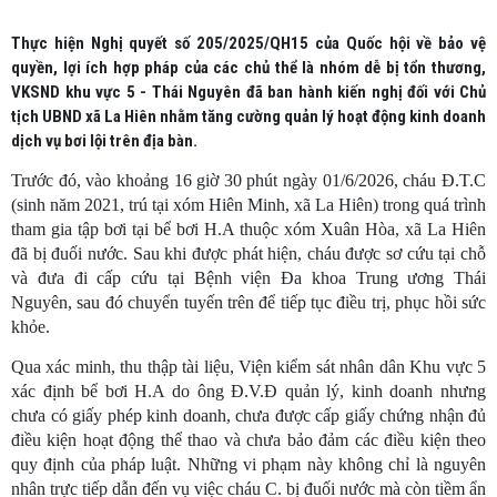
Thực hiện Nghị quyết số 205/2025/QH15 của Quốc hội về bảo vệ
quyền, lợi ích hợp pháp của các chủ thể là nhóm dễ bị tổn thương,
VKSND khu vực 5 - Thái Nguyên đã ban hành kiến nghị đối với Chủ
tịch UBND xã La Hiên nhằm tăng cường quản lý hoạt động kinh doanh
dịch vụ bơi lội trên địa bàn.
Trước đó, vào khoảng 16 giờ 30 phút ngày 01/6/2026, cháu Đ.T.C
(sinh năm 2021, trú tại xóm Hiên Minh, xã La Hiên) trong quá trình
tham gia tập bơi tại bể bơi H.A thuộc xóm Xuân Hòa, xã La Hiên
đã bị đuối nước. Sau khi được phát hiện, cháu được sơ cứu tại chỗ
và đưa đi cấp cứu tại Bệnh viện Đa khoa Trung ương Thái
Nguyên, sau đó chuyển tuyến trên để tiếp tục điều trị, phục hồi sức
khỏe.
Qua xác minh, thu thập tài liệu, Viện kiểm sát nhân dân Khu vực 5
xác định bể bơi H.A do ông Đ.V.Đ quản lý, kinh doanh nhưng
chưa có giấy phép kinh doanh, chưa được cấp giấy chứng nhận đủ
điều kiện hoạt động thể thao và chưa bảo đảm các điều kiện theo
quy định của pháp luật. Những vi phạm này không chỉ là nguyên
nhân trực tiếp dẫn đến vụ việc cháu C. bị đuối nước mà còn tiềm ẩn