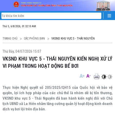
Thứ 5, 6/8/2026, 01:32:10 AM
TRANG CHỦ
CÁC PHÒNG BAN
VKSND KHU VỰC 5 - THÁI NGUYÊN
Thứ Bảy, 04/07/2026 15:07
VKSND KHU VỰC 5 - THÁI NGUYÊN KIẾN NGHỊ XỬ LÝ
VI PHẠM TRONG HOẠT ĐỘNG BỂ BƠI
Thực hiện Nghị quyết số 205/2025/QH15 của Quốc hội về bảo vệ
quyền, lợi ích hợp pháp của các chủ thể là nhóm dễ bị tổn thương,
VKSND khu vực 5 - Thái Nguyên đã ban hành kiến nghị đối với Chủ
tịch UBND xã La Hiên nhằm tăng cường quản lý hoạt động kinh doanh
dịch vụ bơi lội trên địa bàn.