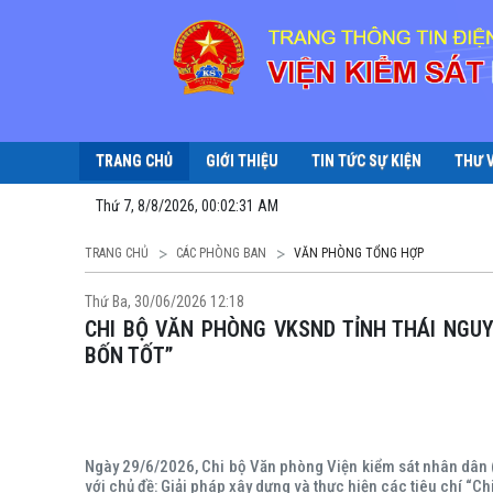
TRANG CHỦ
GIỚI THIỆU
TIN TỨC SỰ KIỆN
THƯ 
Thứ 7, 8/8/2026, 00:02:33 AM
TRANG CHỦ
CÁC PHÒNG BAN
VĂN PHÒNG TỔNG HỢP
Thứ Ba, 30/06/2026 12:18
CHI BỘ VĂN PHÒNG VKSND TỈNH THÁI NGUYÊN: SÔI NỔI THẢO LUẬN, GÓP Ý XÂY DỰNG “CHI BỘ
BỐN TỐT”
Ngày 29/6/2026, Chi bộ Văn phòng Viện kiểm sát nhân dân 
với chủ đề: Giải pháp xây dựng và thực hiện các tiêu chí “Chi