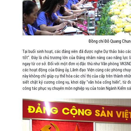
Đồng chí Đỗ Quang Chung- 
Tại buổi sinh hoạt, các đảng viên đã được nghe Dự thảo báo cáo
tốt". Đây là chủ trương lớn của Đảng nhằm nâng cao năng lực 
ngay từ cơ sở. Đối với một đơn vị đặc thù như Văn phòng VKSND
các hoạt động của Đảng ủy, Lãnh đạo Viện cùng các phòng chuyê
này không chỉ giúp cụ thể hóa các chỉ thị của cấp trên thành nh
siết chặt kỷ cương công vụ, khơi dậy "văn hóa cống hiến", từ
công tác phục vụ chuyên môn nghiệp vụ của toàn Ngành Kiểm sát