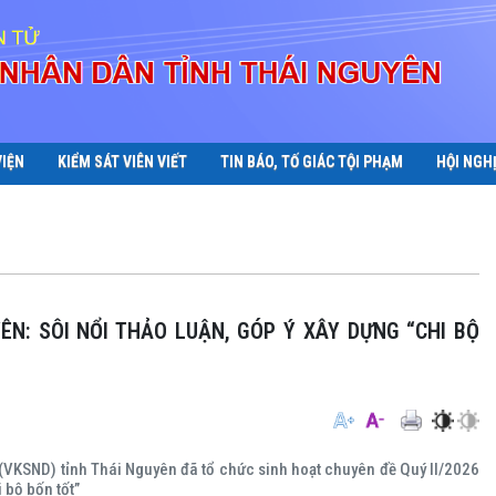
VIỆN
KIỂM SÁT VIÊN VIẾT
TIN BÁO, TỐ GIÁC TỘI PHẠM
HỘI NGH
(VKSND) tỉnh Thái Nguyên đã tổ chức sinh hoạt chuyên đề Quý II/2026
 bộ bốn tốt”