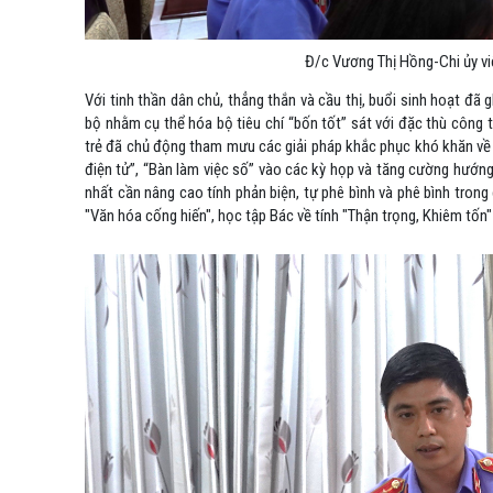
Đ/c Vương Thị Hồng-Chi ủy v
Với tinh thần dân chủ, thẳng thắn và cầu thị, buổi sinh hoạt đã 
bộ nhằm cụ thể hóa bộ tiêu chí “bốn tốt” sát với đặc thù công 
trẻ đã chủ động tham mưu các giải pháp khắc phục khó khăn về hạ
điện tử”, “Bàn làm việc số” vào các kỳ họp và tăng cường hướng 
nhất cần nâng cao tính phản biện, tự phê bình và phê bình trong
"Văn hóa cống hiến", học tập Bác về tính "Thận trọng, Khiêm tốn" k