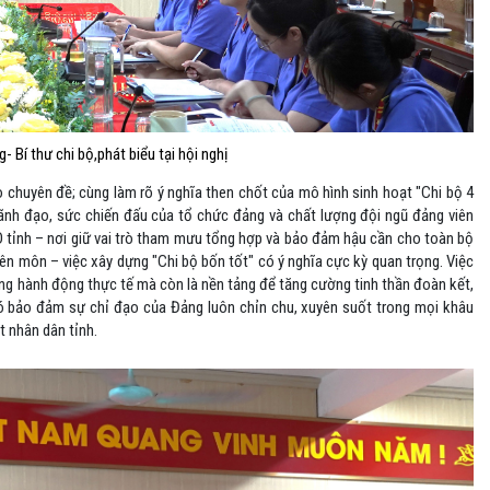
Bí thư chi bộ,phát biểu tại hội nghị
 chuyên đề; cùng làm rõ ý nghĩa then chốt của mô hình sinh hoạt "Chi bộ 4
lãnh đạo, sức chiến đấu của tổ chức đảng và chất lượng đội ngũ đảng viên
 tỉnh – nơi giữ vai trò tham mưu tổng hợp và bảo đảm hậu cần cho toàn bộ
n môn – việc xây dựng "Chi bộ bốn tốt" có ý nghĩa cực kỳ quan trọng. Việc
ững hành động thực tế mà còn là nền tảng để tăng cường tinh thần đoàn kết,
 đó bảo đảm sự chỉ đạo của Đảng luôn chỉn chu, xuyên suốt trong mọi khâu
 nhân dân tỉnh.