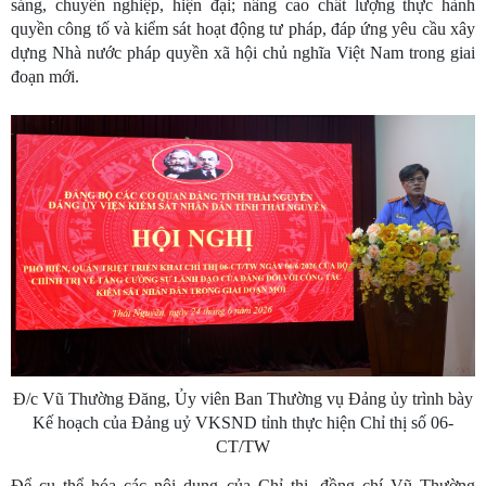
sáng, chuyên nghiệp, hiện đại; nâng cao chất lượng thực hành
quyền công tố và kiểm sát hoạt động tư pháp, đáp ứng yêu cầu xây
dựng Nhà nước pháp quyền xã hội chủ nghĩa Việt Nam trong giai
đoạn mới.
Đ/c Vũ Thường Đăng, Ủy viên Ban Thường vụ Đảng ủy trình bày
Kế hoạch của Đảng uỷ VKSND tỉnh thực hiện Chỉ thị số 06-
CT/TW
Để cụ thể hóa các nội dung của Chỉ thị, đồng chí Vũ Thường