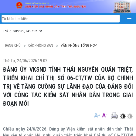
Thứ 7, 8/8/2026, 04:37:32 PM
TRANG CHỦ
CÁC PHÒNG BAN
VĂN PHÒNG TỔNG HỢP
Thứ Tư, 24/06/2026 19:02
ĐẢNG ỦY VKSND TỈNH THÁI NGUYÊN QUÁN TRIỆT,
TRIỂN KHAI CHỈ THỊ SỐ 06-CT/TW CỦA BỘ CHÍNH
TRỊ VỀ TĂNG CƯỜNG SỰ LÃNH ĐẠO CỦA ĐẢNG ĐỐI
VỚI CÔNG TÁC KIỂM SÁT NHÂN DÂN TRONG GIAI
ĐOẠN MỚI
Chiều ngày 24/6/2026, Đảng ủy Viện kiểm sát nhân dân tỉnh Thái
Nguyên tổ chức Hội nghị quán triệt, triển khai Chỉ thị số 06-CT/TW